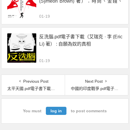
(Symeon Brown) 著）：時尚、金錢、
性、暴力……社羣慾望建構的最強龐氏
騙局！
01-19
反洗腦.pdf電子書下載（艾瑞克 · 李 (Eric
Li) 著） : 自願為奴的真相
01-19
Previous Post
Next Post
太平天國.pdf電子書下載（[美]史景遷）
中國的印度戰爭.pdf電子書下載（柏提爾 · 林納 (Bertil Lintner) 著）：世界屋脊上的衝突，亞洲兩大區域強權的角力
You must
log in
to post comments