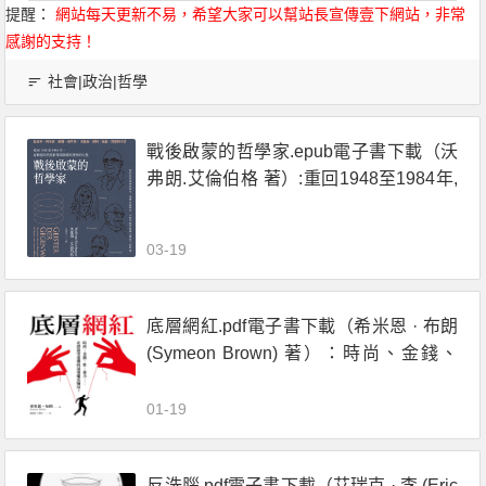
提醒：
網站每天更新不易，希望大家可以幫站長宣傳壹下網站，非常
感謝的支持！
社會|政治|哲學
戰後啟蒙的哲學家.epub電子書下載（沃
弗朗.艾倫伯格 著）:重回1948至1984年,
在動盪年代重新探尋啟蒙與理性的力量
03-19
底層網紅.pdf電子書下載（希米恩 · 布朗
(Symeon Brown) 著）：時尚、金錢、
性、暴力……社羣慾望建構的最強龐氏
騙局！
01-19
反洗腦.pdf電子書下載（艾瑞克 · 李 (Eric