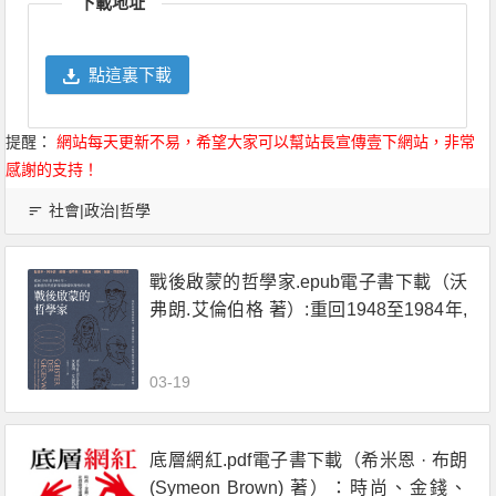
下載地址
點這裏下載
提醒：
網站每天更新不易，希望大家可以幫站長宣傳壹下網站，非常
感謝的支持！
社會|政治|哲學
戰後啟蒙的哲學家.epub電子書下載（沃
弗朗.艾倫伯格 著）:重回1948至1984年,
在動盪年代重新探尋啟蒙與理性的力量
03-19
底層網紅.pdf電子書下載（希米恩 · 布朗
(Symeon Brown) 著）：時尚、金錢、