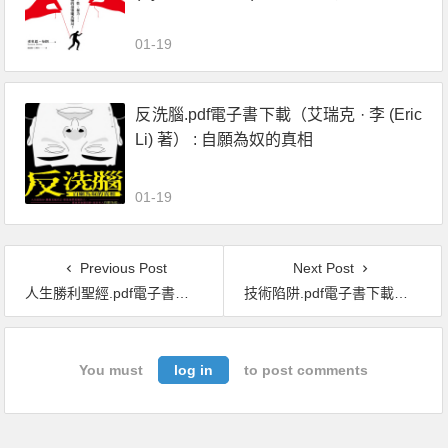
性、暴力……社羣慾望建構的最強龐氏
騙局！
01-19
反洗腦.pdf電子書下載（艾瑞克 · 李 (Eric
Li) 著） : 自願為奴的真相
01-19
Previous Post
Next Post
人生勝利聖經.pdf電子書下載（提摩西 · 費裏斯 (Timothy Ferriss) 著）：向100位世界強者學習健康、財富和人生智慧
技術陷阱.pdf電子書下載（卡爾 · 貝內迪克特 · 弗雷 (Carl Benedikt Frey) 著）：從工業革命到AI時代，技術創新下的資本、勞動力與權力
You must
log in
to post comments