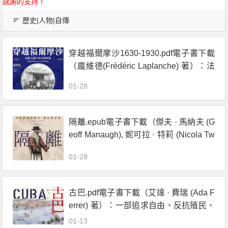
感謝的支持！
歷史|人物|自傳
穿越福爾摩沙1630-1930.pdf電子書下載
（龐維德(Frédéric Laplanche) 著）：法
國人眼中的臺灣印象
01-28
隔離.epub電子書下載（傑夫 · 馬納夫 (G
eoff Manaugh), 妮可拉 · 特莉 (Nicola Tw
illey) 著）：封城防疫的歷史、現在與未
01-28
來
古巴.pdf電子書下載（艾達 · 費瑞 (Ada F
errer) 著）：一部追求自由、反抗殖民、
與美國交織的史詩
01-13