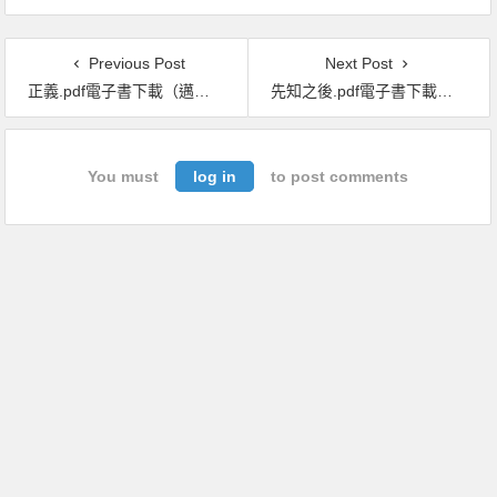
Previous Post
Next Post
正義.pdf電子書下載（邁可 · 桑德爾 (Michael Sandel) 著）：一場思辨之旅
先知之後.pdf電子書下載（萊思麗 · 海澤爾頓 (Lesley Hazleton) 著）：伊斯蘭千年大分裂的起源
You must
log in
to post comments