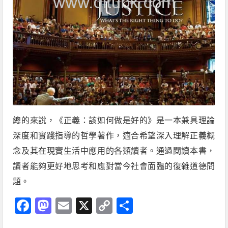
總的來說，《正義：該如何做是好的》是一本兼具理論
深度和實踐指導的哲學著作，適合希望深入理解正義概
念及其在現實生活中應用的各類讀者。通過閱讀本書，
讀者能夠更好地思考和應對當今社會面臨的復雜道德問
題。
Facebook
Mastodon
Email
X
Copy
分
Link
享