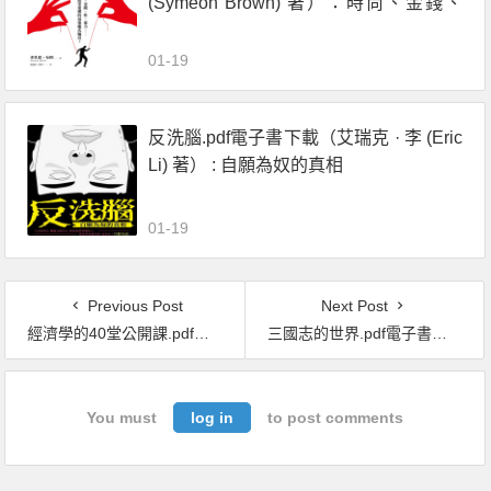
(Symeon Brown) 著）：時尚、金錢、
性、暴力……社羣慾望建構的最強龐氏
騙局！
01-19
反洗腦.pdf電子書下載（艾瑞克 · 李 (Eric
Li) 著） : 自願為奴的真相
01-19
Previous Post
Next Post
經濟學的40堂公開課.pdf電子書下載（奈爾 · 傑斯坦尼 (Niall Kishtainy) 著）：倫敦政經學院教授，生動剖析經濟學家如何思考，讓經濟學成為改變世界的力量
三國志的世界.pdf電子書下載（金文京 著）：東漢與三國時代
You must
log in
to post comments