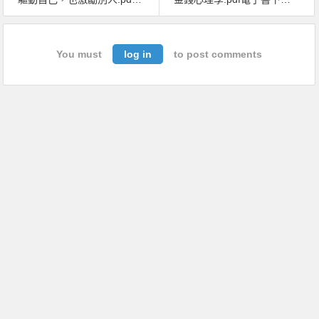
You must
log in
to post comments