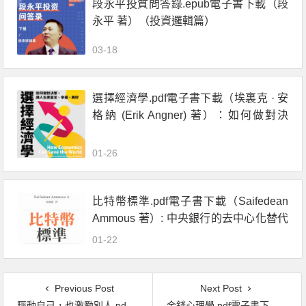
段永平投質問答錄.epub電子書下載（段
永平 著）（投資邏輯篇）
03-18
選擇經濟學.pdf電子書下載（埃裏克 · 安
格納 (Erik Angner) 著）：如何做對決
策，讓人生更富足、幸福、美好
01-26
比特幣標準.pdf電子書下載（Saifedean
Ammous 著）: 中央銀行的去中心化替代
方案
01-22
Previous Post
Next Post
驅動自己，也激勵別人.pdf電子書下載（史蒂芬 · 摩菲–-重松 (スティーヴン · マーフィ重松) 著）：史丹佛醫學院最熱門的人心領導課
金錢心理學.pdf電子書下載（丹 · 艾瑞利 (Dan Ariely), 傑夫 · 克萊斯勒 (Jeff Kreisler) 著）：打破你對金錢的迷思，學會聰明花費