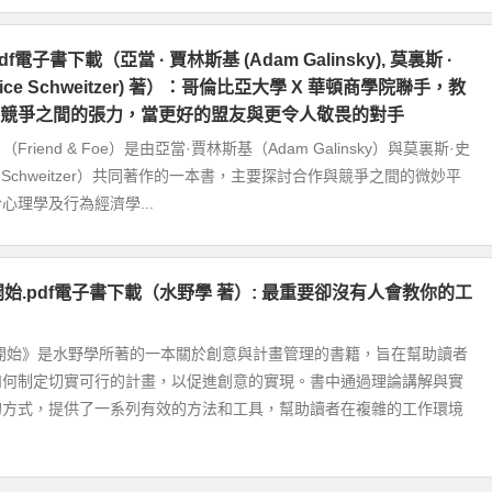
f電子書下載（亞當 · 賈林斯基 (Adam Galinsky), 莫裏斯 ·
rice Schweitzer) 著）：哥倫比亞大學 X 華頓商學院聯手，教
競爭之間的張力，當更好的盟友與更令人敬畏的對手
riend & Foe）是由亞當·賈林斯基（Adam Galinsky）與莫裏斯·史
ce Schweitzer）共同著作的一本書，主要探討合作與競爭之間的微妙平
心理學及行為經濟學...
開始.pdf電子書下載（水野學 著）: 最重要卻沒有人會教你的工
畫開始》是水野學所著的一本關於創意與計畫管理的書籍，旨在幫助讀者
如何制定切實可行的計畫，以促進創意的實現。書中通過理論講解與實
的方式，提供了一系列有效的方法和工具，幫助讀者在複雜的工作環境