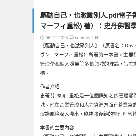
驅動自己，也激勵別人.pdf電子書
マーフィ重松) 著）：史丹佛醫
06-12-2025
comment
《驅動自己，也激勵別人》（原書名：Drive Your
ヴン · マーフィ重松）所著的一本書，主
管理學和個人發展等多個領域的理論，旨在
標。
作者介紹
史蒂芬·摩菲–重松是一位國際知名的管理
域。他在企業管理和人力資源方面有着豐富
演講風格深入淺出，能夠將復雜的管理理念
本書的主要內容