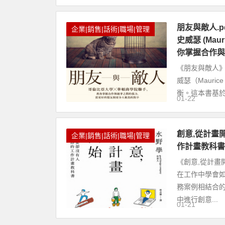
朋友與敵人.pd
企業|銷售|話術|職場|管理
史威瑟 (Mau
你掌握合作與
《朋友與敵人》（F
威瑟（Mauri
衡。這本書基於
01-22
創意,從計畫
企業|銷售|話術|職場|管理
作計畫教科書
《創意,從計
在工作中學會
務案例相結合
中進行創意...
01-21