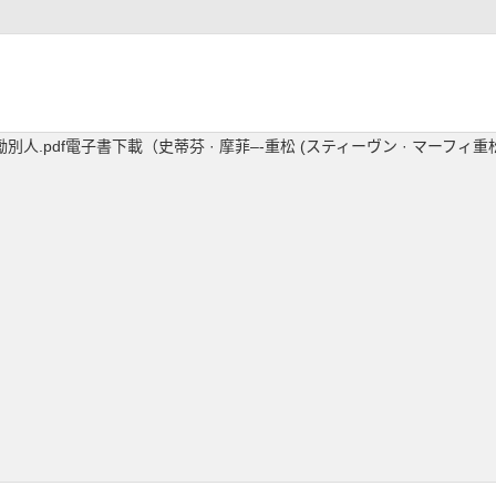
別人.pdf電子書下載（史蒂芬 · 摩菲–-重松 (スティーヴン · マーフ