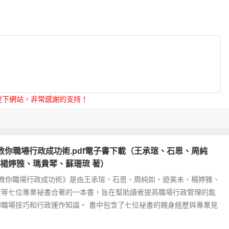
壹下網站，非常感謝的支持！
教你職場行政成功術.pdf電子書下載（王承瑄、石恩、周純
楊婷雅、瑪貴琴、蘇珊琉 著）
書教你職場行政成功術》是由王承瑄、石恩、周純如、遊美未、楊婷雅、
琉等七位專業祕書合著的一本書，旨在幫助讀者提高職場行政管理的能
的職場技巧和行政運作知識。 書中包含了七位祕書的親身經歷與專業見