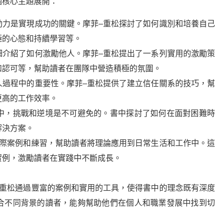
個核心主題展開：
動力是實現成功的關鍵。摩菲–重松探討了如何識別和培養自己
極的心態和持續學習等。
細介紹了如何激勵他人。摩菲–重松提出了一系列實用的激勵策
和認可等，幫助讀者在團隊中營造積極的氛圍。
人過程中的重要性。摩菲–重松提供了建立信任關系的技巧，幫
更高的工作效率。
中，挑戰和逆境是不可避免的。書中探討了如何在面對困難時
解決方案。
實際案例和練習，幫助讀者將理論應用到日常生活和工作中。這
實例，激勵讀者在實踐中不斷成長。
–重松通過豐富的案例和實用的工具，使得書中的理念既有深度
合不同背景的讀者，能夠幫助他們在個人和職業發展中找到切