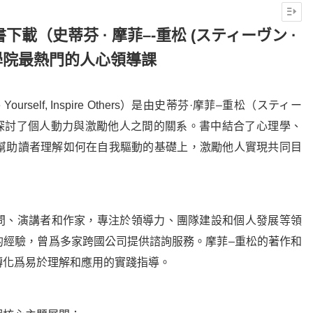
下載（史蒂芬 · 摩菲–-重松 (スティーヴン ·
學院最熱門的人心領導課
self, Inspire Others）是由史蒂芬·摩菲–重松（スティー
要探討了個人動力與激勵他人之間的關系。書中結合了心理學、
幫助讀者理解如何在自我驅動的基礎上，激勵他人實現共同目
顧問、演講者和作家，專注於領導力、團隊建設和個人發展等領
的經驗，曾爲多家跨國公司提供諮詢服務。摩菲–重松的著作和
轉化爲易於理解和應用的實踐指導。