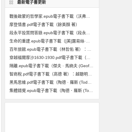
最新電子書更新
戰後啟蒙的哲學家.epub電子書下載（沃弗朗.艾倫伯格 著）:重回1948至1984年,在動盪年代重新探尋啟蒙與理性的力量
摩登情書.pdf電子書下載（餘美顏 著）
段永平投質問答錄.epub電子書下載（段永平 著）（投資邏輯篇）
生命的重建.epub電子書下載（[美]露易絲·海 著）
百年旅館.epub電子書下載（林哲佑 著）：血與淚的歷史
穿越福爾摩沙1630-1930.pdf電子書下載（龐維德(Frédéric Laplanche) 著）：法國人眼中的臺灣印象
隔離.epub電子書下載（傑夫 · 馬納夫 (Geoff Manaugh), 妮可拉 · 特莉 (Nicola Twilley) 著）：封城防疫的歷史、現在與未來
智商稅.pdf電子書下載（高德 著）：越聰明的人越喫虧
黑馬思維.pdf電子書下載（陶德 · 羅斯 (Todd Rose), 奧吉 · 歐格斯(Ogi Ogas) 著） : 哈佛最推崇的人生計畫,教你成就更好的自己
集體錯覺.epub電子書下載（陶德．羅斯 (Todd Rose) 著）：真相，不一定跟多數人站在同一邊！