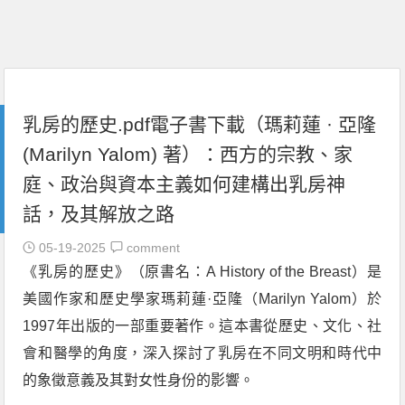
乳房的歷史.pdf電子書下載（瑪莉蓮 · 亞隆
(Marilyn Yalom) 著）：西方的宗教、家
庭、政治與資本主義如何建構出乳房神
話，及其解放之路
05-19-2025
comment
《乳房的歷史》（原書名：A History of the Breast）是
美國作家和歷史學家瑪莉蓮·亞隆（Marilyn Yalom）於
1997年出版的一部重要著作。這本書從歷史、文化、社
會和醫學的角度，深入探討了乳房在不同文明和時代中
的象徵意義及其對女性身份的影響。