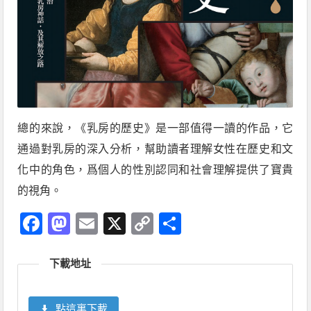
總的來說，《乳房的歷史》是一部值得一讀的作品，它
通過對乳房的深入分析，幫助讀者理解女性在歷史和文
化中的角色，爲個人的性別認同和社會理解提供了寶貴
的視角。
Facebook
Mastodon
Email
X
Copy
分
Link
享
下載地址
點這裏下載