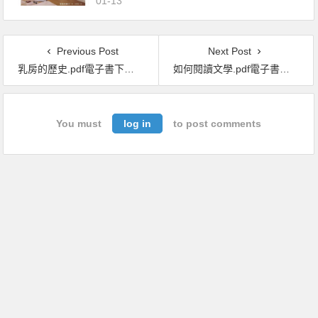
01-13
Previous Post
Next Post
乳房的歷史.pdf電子書下載（瑪莉蓮 · 亞隆 (Marilyn Yalom) 著）：西方的宗教、家庭、政治與資本主義如何建構出乳房神話，及其解放之路
如何閱讀文學.pdf電子書下載（Terry Eagleton 泰瑞．伊格頓 著）
You must
log in
to post comments