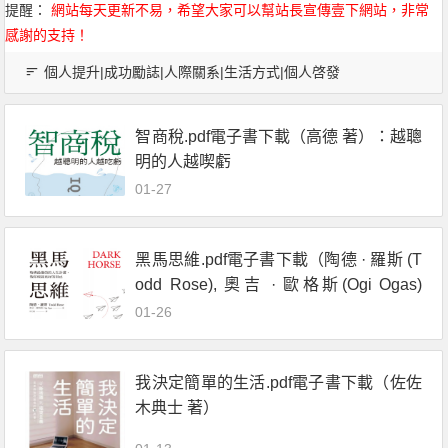
提醒：
網站每天更新不易，希望大家可以幫站長宣傳壹下網站，非常
感謝的支持！
個人提升|成功勵誌|人際關系|生活方式|個人啓發
智商稅.pdf電子書下載（高德 著）：越聰
明的人越喫虧
01-27
黑馬思維.pdf電子書下載（陶德 · 羅斯 (T
odd Rose), 奧吉 · 歐格斯(Ogi Ogas)
著） : 哈佛最推崇的人生計畫,教你成就
01-26
更好的自己
我決定簡單的生活.pdf電子書下載（佐佐
木典士 著）