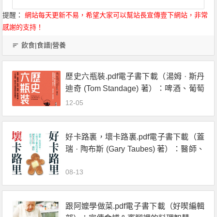
提醒：
網站每天更新不易，希望大家可以幫站長宣傳壹下網站，非常
感謝的支持！
飲食|食譜|營養
歷史六瓶裝.pdf電子書下載（湯姆 · 斯丹
迪奇 (Tom Standage) 著）：啤酒、葡萄
酒、烈酒、咖啡、茶和可樂，一字排
12-05
開，數千年文明史就在你眼前！
好卡路裏，壞卡路裏.pdf電子書下載（蓋
瑞 · 陶布斯 (Gary Taubes) 著）：醫師、
營養專家、生酮高手都在研究的碳水化
08-13
合物、脂肪的驚人真相！
跟阿嬤學做菜.pdf電子書下載（好喫編輯