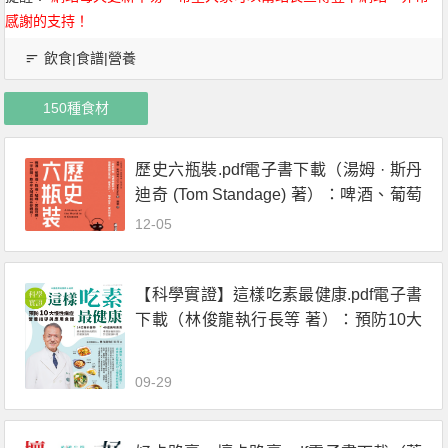
感謝的支持！
飲食|食譜|營養
150種食材
歷史六瓶裝.pdf電子書下載（湯姆 · 斯丹
迪奇 (Tom Standage) 著）：啤酒、葡萄
酒、烈酒、咖啡、茶和可樂，一字排
12-05
開，數千年文明史就在你眼前！
【科學實證】這樣吃素最健康.pdf電子書
下載（林俊龍執行長等 著）：預防10大
慢性病症營養指導與應用食譜
09-29