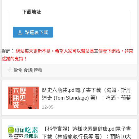
Link
享
下載地址
點這裏下載
提醒：
網站每天更新不易，希望大家可以幫站長宣傳壹下網站，非常
感謝的支持！
飲食|食譜|營養
歷史六瓶裝.pdf電子書下載（湯姆 · 斯丹
迪奇 (Tom Standage) 著）：啤酒、葡萄
酒、烈酒、咖啡、茶和可樂，一字排
12-05
開，數千年文明史就在你眼前！
【科學實證】這樣吃素最健康.pdf電子書
下載（林俊龍執行長等 著）：預防10大