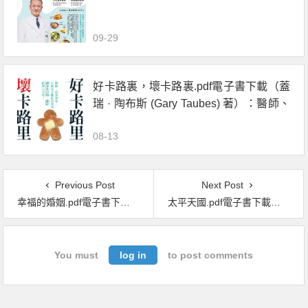
慢性病症營養指導與應用食譜
09-29
好卡路裏，壞卡路裏.pdf電子書下載（蓋
瑞 · 陶布斯 (Gary Taubes) 著）：醫師、
營養專家、生酮高手都在研究的碳水化
08-13
合物、脂肪的驚人真相！
Previous Post
Next Post
幸福的婚姻.pdf電子書下載（[美] 約翰 · 戈特曼 (John Gottman), 娜恩 · 西爾弗 (Nan Silver) 著）：男人與女人的長期相處之道
太平天國.pdf電子書下載（[美]史景遷）
You must
log in
to post comments